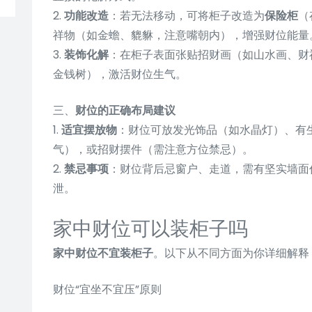
2.
功能改造
：若无法移动，可将柜子改造为
保险柜
（
祥物（如金蟾、貔貅，注意嘴朝内），增强财位能量
3.
装饰化解
：在柜子表面张贴招财画（如山水画、财
金钱树），激活财位生气。
三、
财位的正确布局建议
1.
适宜摆放物
：财位可放发光饰品（如水晶灯）、有
气），或招财摆件（需注意方位禁忌）。
2.
禁忌事项
：财位背后忌窗户、走道，需有坚实墙面
泄。
家中财位可以装柜子吗
家中财位不宜装柜子
。以下从不同方面为你详细解释
财位“宜坐不宜压”原则