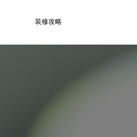
跳
转
装修攻略
到
内
容