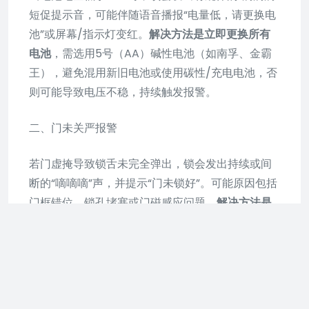
短促提示音，可能伴随语音播报“电量低，请更换电
池”或屏幕/指示灯变红。
解决方法是立即更换所有
电池
，需选用5号（AA）碱性电池（如南孚、金霸
王），避免混用新旧电池或使用碳性/充电电池，否
则可能导致电压不稳，持续触发报警。
二、门未关严报警
若门虚掩导致锁舌未完全弹出，锁会发出持续或间
断的“嘀嘀嘀”声，并提示“门未锁好”。可能原因包括
门框错位、锁孔堵塞或门磁感应问题。
解决方法是
用力推拉门确认是否关紧
，检查门缝和锁孔是否有
异物（如纸屑、灰尘），调整门框扣板位置，确保
锁舌能顺利弹出。若门框变形严重，需联系专业人
员维修。