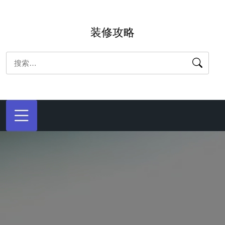
跳
转
装修攻略
到
内
搜
容
索：