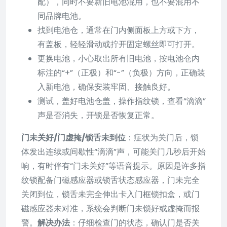
配），同时不要新旧电池混用，也不要混用不
同品牌电池。
找到电池仓，通常在门内侧面板上方或下方，
有盖板，轻轻滑动或拧开固定螺丝即可打开。
更换电池，小心取出所有旧电池，按电池仓内
标注的“+”（正极）和“-”（负极）方向，正确装
入新电池，确保安装牢固、接触良好。
测试，盖好电池仓盖，操作指纹锁，查看“滴滴”
声是否消失，开锁是否恢复正常。
门未关好/门虚掩/锁舌未到位
：症状为关门后，锁
体发出连续或间歇性“滴滴”声，可能关门几秒后开始
响，有时伴有“门未关好”等语音提示。原因是许多指
纹锁配备门磁感应器或锁舌状态感应器，门未完全
关闭到位，锁舌未完全伸出卡入门框锁扣盒，或门
磁感应器未对准，系统会判断门未锁好或虚掩而报
警。
解决办法
：仔细检查门的状态，确认门是否关