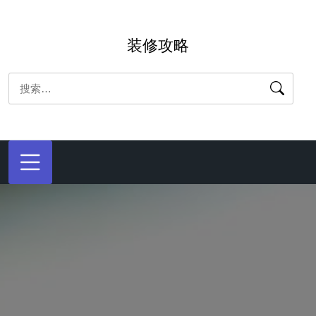
跳
转
装修攻略
到
内
搜
容
索：