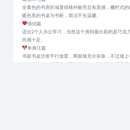
全素色的书房区域显得格外敞亮且有质感，栅栏式的
暖色系的书桌与书柜，简洁不失温馨。
情侣篇
适合2个人办公学习，当然这个房间最出彩的是巧克
尚感十足。
单身汪篇
书架书桌沙发平行放置，两面墙充分依靠，不过墙上
伴，书比较多还需再放置备用书架，不过工作区是足