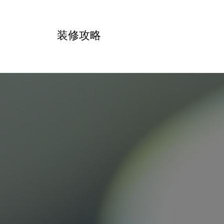
跳
转
装修攻略
到
内
容