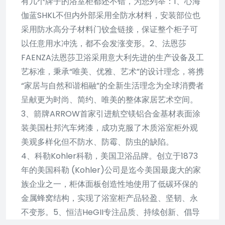
有几个牌子的浴室柜都还不错，为您列举：1、心海
伽蓝SHKL不但内外部采用全防水材料，安装部位也
采用防水高分子材料门铰盒链接，保证整个柜子可
以任意用水冲洗，都不会发涨变形。2、法恩莎
FAENZA法恩莎卫浴采用意大利先进的生产设备及工
艺标准，秉承“唯美、优雅、艺术”的设计理念，将携
“家居与自然和谐相融”的全新生活理念为全球消费者
呈献更为时尚、简约、唯美的整体家居艺术空间。
3、箭牌ARROW首家引进航空镁铝合金基材表面涂
装美国杜邦汽车烤漆，成功克服了木质浴室柜外观
美观多样化但不防水、防霉、防虫的缺陷。
4、科勒Kohler科勒，美国卫浴品牌。创立于1873
年的美国科勒 (Kohler)公司是迄今美国最庞大的家
族企业之一，柜体面板创造性地使用了低碳环保的
金属蜂窝结构，实现了浴室柜产品轻盈、坚韧、永
不变形。5、恒洁HeGII专注品质、持续创新、倡导