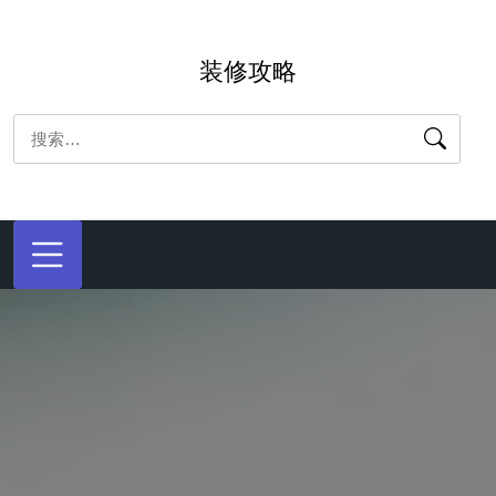
跳
转
装修攻略
到
内
搜
容
索：