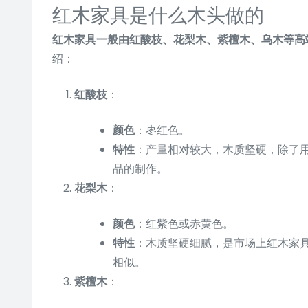
红木家具是什么木头做的
红木家具一般由红酸枝、花梨木、紫檀木、乌木等高
绍：
红酸枝
：
颜色
：枣红色。
特性
：产量相对较大，木质坚硬，除了
品的制作。
花梨木
：
颜色
：红紫色或赤黄色。
特性
：木质坚硬细腻，是市场上红木家
相似。
紫檀木
：