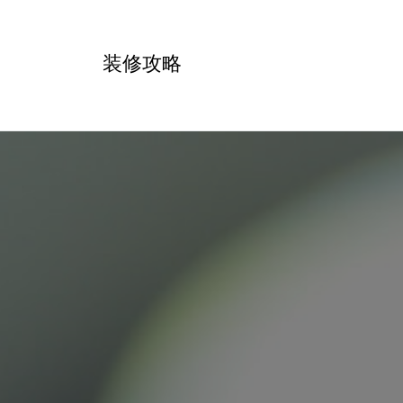
跳
转
装修攻略
到
内
容