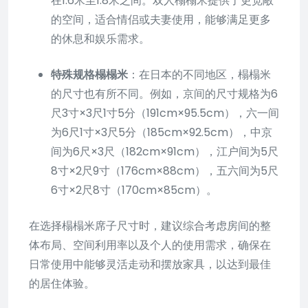
在1.6米至1.8米之间。双人榻榻米提供了更宽敞
的空间，适合情侣或夫妻使用，能够满足更多
的休息和娱乐需求。
特殊规格榻榻米
：在日本的不同地区，榻榻米
的尺寸也有所不同。例如，京间的尺寸规格为6
尺3寸×3尺1寸5分（191cm×95.5cm），六一间
为6尺1寸×3尺5分（185cm×92.5cm），中京
间为6尺×3尺（182cm×91cm），江户间为5尺
8寸×2尺9寸（176cm×88cm），五六间为5尺
6寸×2尺8寸（170cm×85cm）。
在选择榻榻米席子尺寸时，建议综合考虑房间的整
体布局、空间利用率以及个人的使用需求，确保在
日常使用中能够灵活走动和摆放家具，以达到最佳
的居住体验。