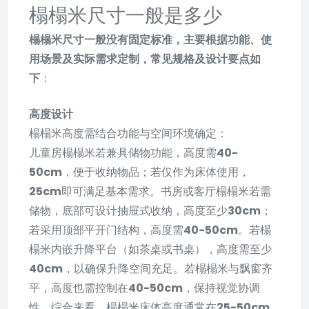
榻榻米尺寸一般是多少
榻榻米尺寸一般没有固定标准，主要根据功能、使
用场景及实际需求定制，常见规格及设计要点如
下
：
高度设计
榻榻米高度需结合功能与空间环境确定：
儿童房榻榻米若兼具储物功能，高度需
40-
50cm
，便于收纳物品；若仅作为床体使用，
25cm
即可满足基本需求。书房或客厅榻榻米若需
储物，底部可设计抽屉式收纳，高度至少
30cm
；
若采用顶部平开门结构，高度需
40-50cm
。若榻
榻米内嵌升降平台（如茶桌或书桌），高度需至少
40cm
，以确保升降空间充足。若榻榻米与飘窗齐
平，高度也需控制在
40-50cm
，保持视觉协调
性。综合来看，榻榻米床体高度通常在
25-50cm