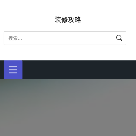
跳
转
装修攻略
到
内
搜
容
索：