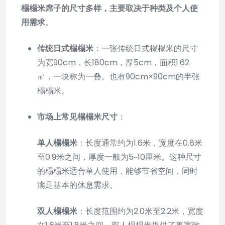
榻榻米席子的尺寸多样，主要取决于种类及个人使
用需求
。
传统日式榻榻米
：一张传统日式榻榻米的尺寸
为宽90cm，长180cm，厚5cm，面积1.62
㎡，一块称为一叠。也有90cm×90cm的半张
榻榻米。
市场上常见榻榻米尺寸
：
单人榻榻米
：长度通常约为1.6米，宽度在0.8米
至0.9米之间，厚度一般为5~10厘米。这种尺寸
的榻榻米适合单人使用，能够节省空间，同时
满足基本的休息需求。
双人榻榻米
：长度范围约为2.0米至2.2米，宽度