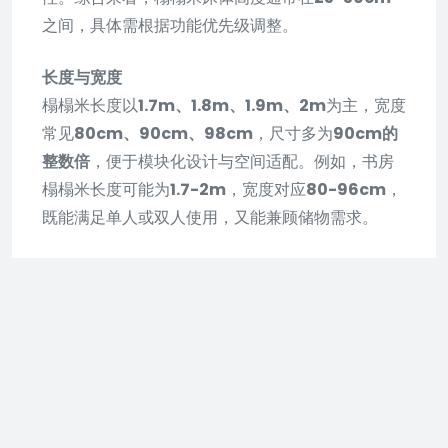
之间，具体需根据功能优先级调整。
长度与宽度
榻榻米长度以
1.7m、1.8m、1.9m、2m
为主，宽度
常见
80cm、90cm、98cm
，尺寸多为
90cm的
整数倍
，便于模块化设计与空间适配。例如，书房
榻榻米长度可能为
1.7-2m
，宽度对应
80-96cm
，
既能满足单人或双人使用，又能兼顾储物需求。
定制灵活性
榻榻米属于定制家具，尺寸无严格标准，需根据房
间面积、功能需求及人体工学综合设计。例如，小
户型可通过降低高度（如
25-30cm
）节省空间，
大户型可增加高度（如
50cm
）提升储物容量。关
键原则是
以实际使用舒适度为核心
，避免因尺寸不
当导致使用不便或空间浪费。