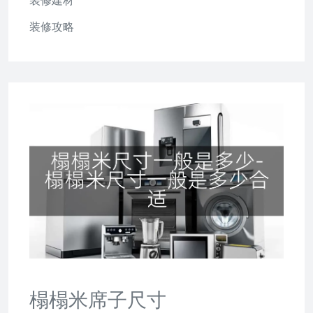
装修建材
装修攻略
榻榻米席子尺寸