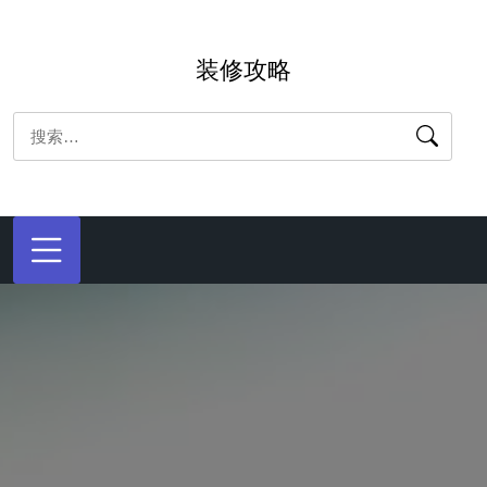
跳
转
装修攻略
到
内
搜
容
索：