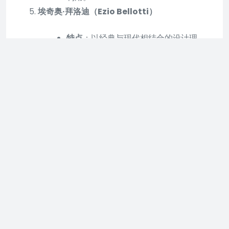
埃奇奥·拜洛迪（Ezio Bellotti）
特点
：以经典与现代相结合的设计理
念，打造出既具有传统韵味又不失时尚
感的欧式家具。
卡地亚家居（Cartier Home Collection）
特点
：将卡地亚珠宝的精致与奢华融入
家具设计中，展现出独特的艺术魅力。
璞丽家居（Pulli）
特点
：注重材质的选择和工艺的打磨，
以简约而不失优雅的设计风格，打造出
高品质的欧式家具。
芬迪家居（Fendi Casa）