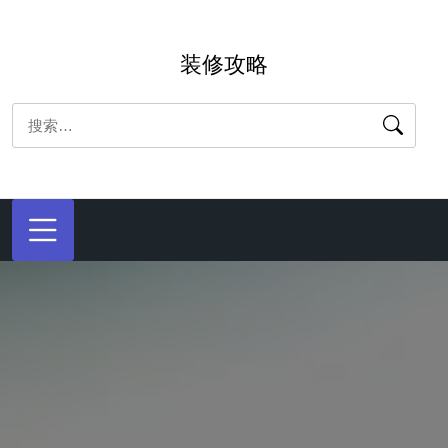
跳
转
装修攻略
到
内
搜
容
索：