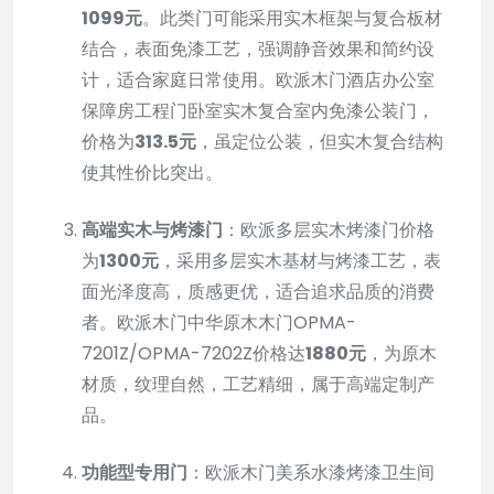
1099元
。此类门可能采用实木框架与复合板材
结合，表面免漆工艺，强调静音效果和简约设
计，适合家庭日常使用。欧派木门酒店办公室
保障房工程门卧室实木复合室内免漆公装门，
价格为
313.5元
，虽定位公装，但实木复合结构
使其性价比突出。
高端实木与烤漆门
：欧派多层实木烤漆门价格
为
1300元
，采用多层实木基材与烤漆工艺，表
面光泽度高，质感更优，适合追求品质的消费
者。欧派木门中华原木木门OPMA-
7201Z/OPMA-7202Z价格达
1880元
，为原木
材质，纹理自然，工艺精细，属于高端定制产
品。
功能型专用门
：欧派木门美系水漆烤漆卫生间