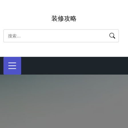
跳
转
装修攻略
到
内
搜
容
索：