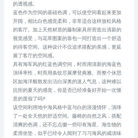
的透视感。
蓝色作为空间的基础色调，可以使空间看起来更加
开阔，相比白色感觉柔和，非常适合这样放松风格
的客厅。加上天然材质的藤制家具所营造出清新的
视觉感受，与花草图案的靠包一同打造出一个舒适
的待客空间。这种设计不仅追求搭配的美感，更延
展了客厅的空间感。
具有海军风的红蓝色调空间，时而用清新的海蓝色
演绎率性，时而用条纹尽展摩登典雅。而整个休憩
区如海洋般散发出洁白深奥的迷人气息，这种难以
抗拒的夏天的感觉，你是否已经准备好开始一次惬
意的度假了吗?
该空间利用地中海风格中蓝与白的浪漫情怀，演绎
了一处全天然的舒适空间。藤椅的自然之风，搭配
清爽的色调，还不忘点缀一些印有海星、海生物的
柔滑坐垫，似乎已经令人闻到了习习海风的咸淡味