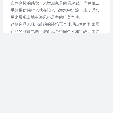
自然磨损的感觉，来增加家具的层次感。这种做二
手效果仿佛时光就在阳光与海水中沉淀下来，适合
用来展现出地中海风格居室的唯美气质。
这款床品以现代简约的装饰语言体现出空间和家居
产品的雅适氛围，进而赋予空间个性和宁静。简约
的家装，简约的床品，互为因果。家中的声色不在
于多，在于搭配，而洁白的白色调搭配蓝色墙面和
床品，给人带来耳目一新的惊喜。
有如意大利的向日葵之灿烂、如法国的薰衣草花田
般优美，金黄、蓝、紫等色彩形成一种别有情调的
搭配，十分具有自然的美感。加上房间里充足的阳
光照射，所有的颜色展现出色彩最灿烂的一面。这
就是地中海风格的特点：没有矫揉做作，一切本色
呈现。
蓝白色调的卫浴间感觉清爽，硬性的围栏分割出了
一间单独的淋浴房，将干湿区间进行分离。榜样的