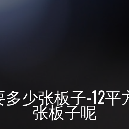
要多少张板子-12
张板子呢