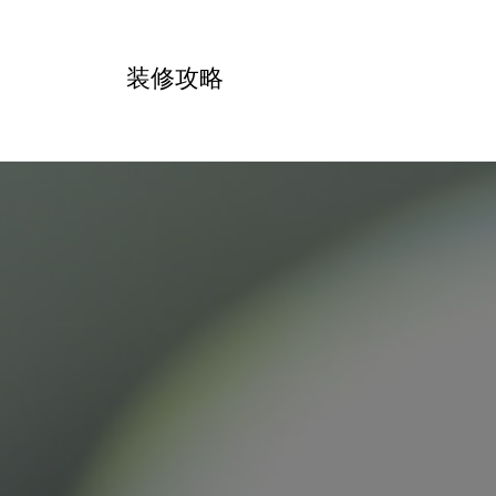
跳
转
装修攻略
到
内
容