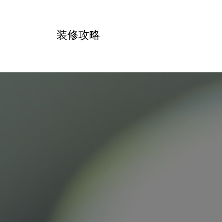
跳
转
装修攻略
到
内
容