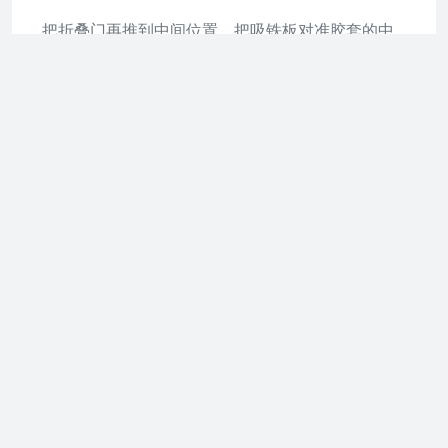
把折叠门再推到中间位置，把吸铁板对准胶套的中
心，然后用螺丝刀把螺丝旋进去，把吸铁板固定
好。接着用同样的方式把每个吸铁板都固定好，把
没有把手那侧的折叠门和吸铁板吸在一起，这样折
叠门就安装好了。
编辑总结：以上就是关于折叠门怎么安装的相关阐
述，希望能给广大的朋友们带来帮助。
木折叠门怎么安装？
实木门安装步骤一-准备工具
在进行实木门安装之前，首要的准备工作还是要做
好的。那么要准备什么工具呢，锤子是必不可少
的，还有尺子、绳子、专用固件、连接件等等之类
的，还有一些和实木门安装相关的东西都准备好，