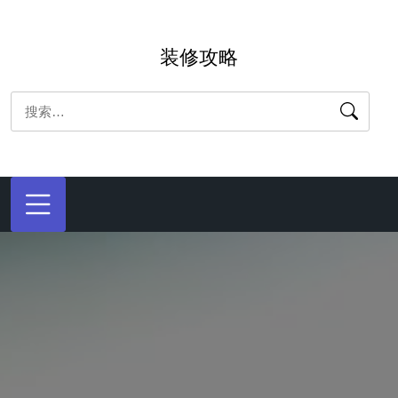
跳
转
装修攻略
到
内
搜
容
索：