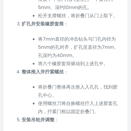
5mm、深约10mm的孔。
松开支撑螺丝，将折叠门从门上取下。
扩孔并安装橡胶套筒
：
将7mm直径的冲击钻头与门孔内径为
5mm的孔对齐，扩孔至直径为7mm、
孔深约为40mm。
将六个橡胶套筒驱动到上述孔中。
整体推入并拧紧螺丝
：
将折叠门整体再次推入入孔孔，找到胶
孔中心。
使用螺丝刀将自换螺丝拧入上述胶套孔
内，拧紧门框以固定折叠门。
安装吊轮并调整
：