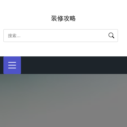
跳
转
装修攻略
到
内
搜
容
索：