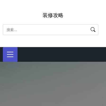
跳
转
装修攻略
到
内
搜
容
索：