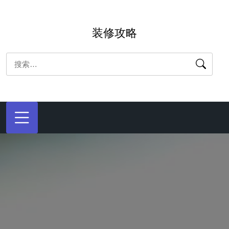
跳
转
装修攻略
到
内
搜
容
索：