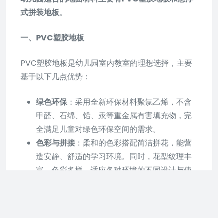
式拼装地板
。
一、PVC塑胶地板
PVC塑胶地板是幼儿园室内教室的理想选择，主要
基于以下几点优势：
绿色环保
：采用全新环保材料聚氯乙烯，不含
甲醛、石绵、铅、汞等重金属有害填充物，完
全满足儿童对绿色环保空间的需求。
色彩与拼接
：柔和的色彩搭配简洁拼花，能营
造安静、舒适的学习环境。同时，花型纹理丰
富，色彩多样，适应各种环境的不同设计与使
用需求。
持久耐用
：在一般的局部点负荷压力下，如腿
脚、椅轮，不产生断裂、脱胶或永久凹痕，保