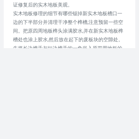
证修复后的实木地板美观。
实木地板修理的细节有哪些锯掉新实木地板槽口一
边的下半部分并清理干净整个榫槽,注意预留一些空
间。把原四周地板榫头涂满胶水,并在新实木地板榫
槽处也涂上胶水,然后放在起下的废板块的空隙处。
先将长边榫舌与短边榫舌的一角嵌入原四周地板的
槽口边,再用手按下槽口一边,并垫木块用专用工具轻
轻砸入。
需要提醒的是,安装前先比量一下新板与空间长度是
否一致,如果新实木地板长了,可以修短一点,短了就只
有另换实木地板,造成损耗。已经是越来越多的人选
择了地板,因为地板可以提升家居生活气氛,是家居生
活更轻松,给人一种安心、舒适的生活空间,让你的生
活中充满情调,但是选择了实木地板,对于它的修理我
们又有了很好的方法,所以你还在担心什么。另外装
修设计中也要注意从价格。