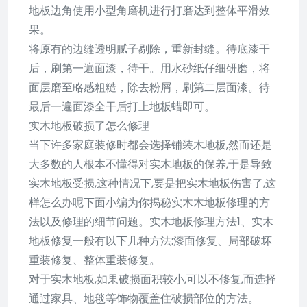
地板边角使用小型角磨机进行打磨达到整体平滑效
果。
将原有的边缝透明腻子剔除，重新封缝。待底漆干
后，刷第一遍面漆，待干。用水砂纸仔细研磨，将
面层磨至略感粗糙，除去粉屑，刷第二层面漆。待
最后一遍面漆全干后打上地板蜡即可。
实木地板破损了怎么修理
当下许多家庭装修时都会选择铺装木地板,然而还是
大多数的人根本不懂得对实木地板的保养,于是导致
实木地板受损,这种情况下,要是把实木地板伤害了,这
样怎么办呢下面小编为你揭秘实木木地板修理的方
法以及修理的细节问题。实木地板修理方法1、实木
地板修复一般有以下几种方法:漆面修复、局部破坏
重装修复、整体重装修复。
对于实木地板,如果破损面积较小,可以不修复,而选择
通过家具、地毯等饰物覆盖住破损部位的方法。