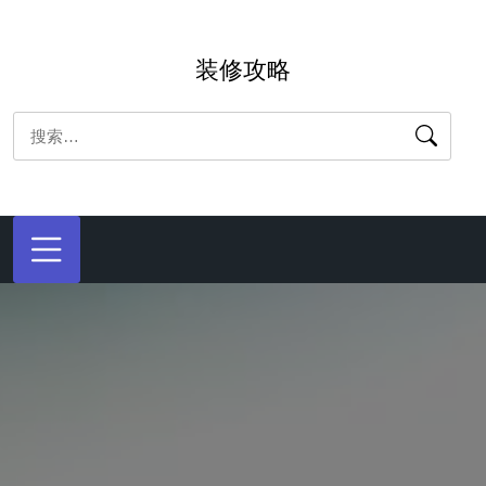
跳
转
装修攻略
到
内
搜
容
索：