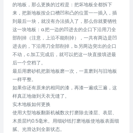
的地板，那么更换的过程是：把坏地板全都拆下
来，把新地板按企口槽凹和凸的位置一一插入，插
到最后一块，就没有办法插入了，那么你就要牺牲
这一块地板：a.把一边的凹进去的企口下沿用刀全
部削掉（注意，上沿不能削掉），一共有两边是凹
进去的，下沿用刀全部削掉，b.另两边突出的企口
不动，c.加工完成后，就可以把这一块直接填进最
后一个空档了。
最后用磨砂机把新地板磨一次，一直磨到与旧地板
一样平整。
如果你还有原来的相同的漆，再漆一遍或三遍，这
样真正地做到天衣无缝了。
实木地板如何更换
使用大型地板翻新机械数次打磨除去漆层、表层、
木质层约0.5毫米。用细砂纸打磨地板使地板表面细
腻、光滑达到全新状态。