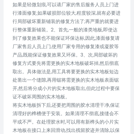
如果是轻微划痕,可以请厂家的售后服务人员上门进
行漆面修复;如果破损部位较大,程度较深,就有必要进
行局部破坏重新铺装的修复方法了;再严重的就要进
行整体重新铺装。2、首先,一般的漆类地板,即使达
到了修复效果也不能保证环保达标,因此,漆面修复请
厂家售后人员上门,使用厂家专用的修复漆或凝胶等
产品,既能保证修复效果又环保。3、次,局部破坏的
修复方式要先将需更换的实木地板破坏掉,然后彻底
取出。具体做法是,用工具将要更换的实木地板短边
处凿出一个缝隙,再用锯将需更换的实木地板表面锯
开,然后将分成小片的实木地板取出,但此过程中要保
证不破坏周围的实木地板。
将实木地板拆下后,还要把周围的胶水清理干净,保证
清理好的榫槽便于安装。如果清理不彻底,接缝会不
平或不严。在处理胶水时,可以用有新榫头的小片实
木地板在接口上来回滑动,找出残留胶迹并清除,以保