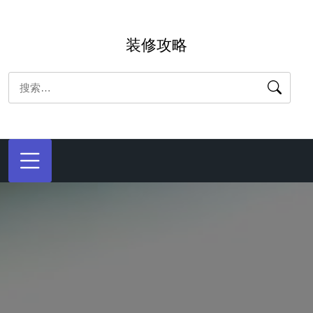
跳
转
装修攻略
到
内
搜
容
索：