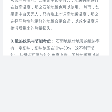
考虑导热性能。如果家中长期有人，地暖持续运行
在较高温度，那么石塑地板也可以使用。 然而，如
果家中白天无人，只有晚上才调高地暖温度，那么
选择导热性能更好的地板会更合适，以减少温度调
整滞后带来的热量损失。
3. 散热效果与节能考虑
： 石塑地板对地暖的散热率
有一定影响，影响范围在10%~30%，这不利于节
能。 从经济环保节能的角度出发，虽然地暖可以铺
设石塑地板，但并不推荐使用，因为其散热效果并
不明显，且可能增加能耗。
综上所述，虽然石塑地板在一定程度上适用于家用
地暖，但考虑到散热效果和节能因素，建议选择导
热性能更好的地板材料。
石塑地板适合家装吗？