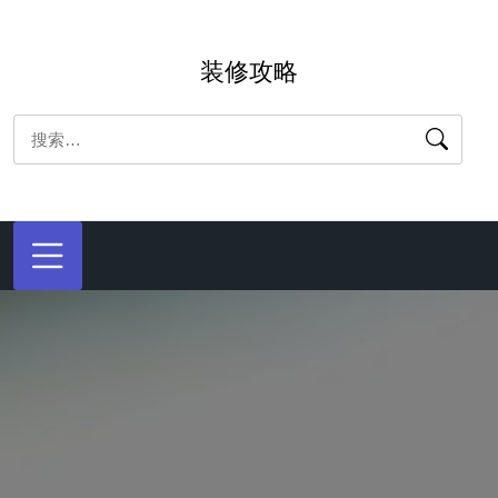
跳
转
装修攻略
到
内
搜
容
索：