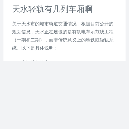
天水轻轨有几列车厢啊
关于天水市的城市轨道交通情况，根据目前公开的
规划信息，天水正在建设的是有轨电车示范线工程
（一期和二期），而非传统意义上的地铁或轻轨系
统。以下是具体说明：
车辆编组特点
：
天水有轨电车采用100%低地板现代有轨电车车
型，这种车型的特点是车厢之间贯通，乘客可
在车内自由行走。根据公开招标文件和官方报
道，
初期运营时一般采用5模块编组（即5节车
厢铰接式连接）
，具体为”3动2拖”的动力配
置，每列车额定载客量约300人。
车辆技术参数
：