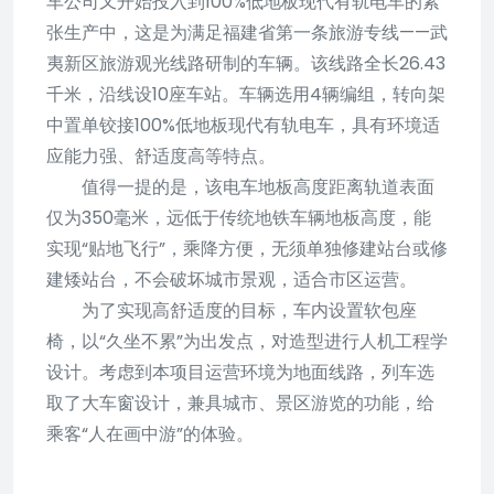
车公司又开始投入到100%低地板现代有轨电车的紧
张生产中，这是为满足福建省第一条旅游专线——武
夷新区旅游观光线路研制的车辆。该线路全长26.43
千米，沿线设10座车站。车辆选用4辆编组，转向架
中置单铰接100%低地板现代有轨电车，具有环境适
应能力强、舒适度高等特点。
值得一提的是，该电车地板高度距离轨道表面
仅为350毫米，远低于传统地铁车辆地板高度，能
实现“贴地飞行”，乘降方便，无须单独修建站台或修
建矮站台，不会破坏城市景观，适合市区运营。
为了实现高舒适度的目标，车内设置软包座
椅，以“久坐不累”为出发点，对造型进行人机工程学
设计。考虑到本项目运营环境为地面线路，列车选
取了大车窗设计，兼具城市、景区游览的功能，给
乘客“人在画中游”的体验。