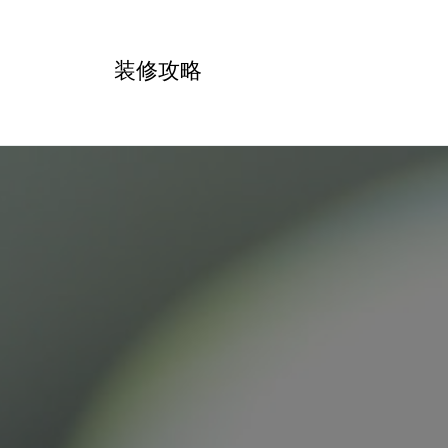
跳
转
装修攻略
到
内
容