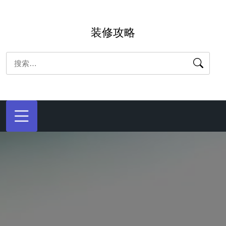
跳
转
装修攻略
到
内
搜
容
索：