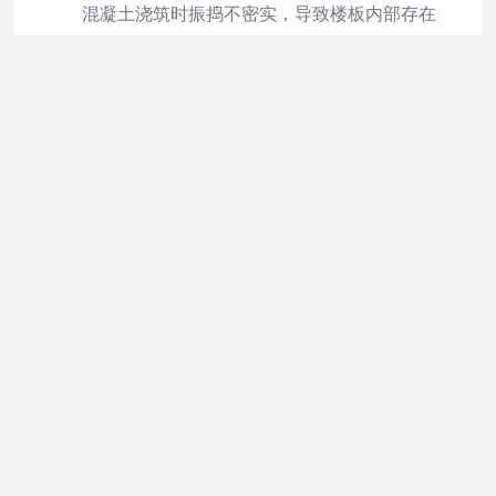
混凝土浇筑时振捣不密实，导致楼板内部存在
孔洞或疏松区域。
钢筋保护层厚度不足，或钢筋间距过大，降低
楼板抗裂性能。
养护不当（如过早拆模、未覆盖保湿），使混
凝土收缩裂缝加剧。
材料问题
：混凝土配合比不合理（如水灰比过
大）、砂石含泥量超标，或使用劣质水泥，导
致强度不足。
设计问题
：楼板厚度或配筋设计未满足规范要
求，尤其在荷载较大区域（如主卧）易开裂。
温度应力
：混凝土收缩与温度变化共同作用，
可能引发贯穿性裂缝。