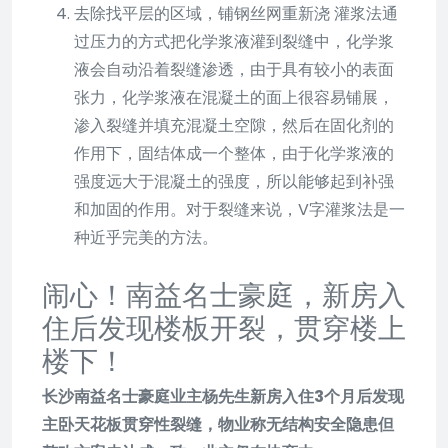
去除找平层的区域，铺钢丝网重新浇 灌浆法通
过压力的方式把化学浆液灌到裂缝中，化学浆
液会自动沿着裂缝渗透，由于具有较小的表面
张力，化学浆液在混凝土的面上很容易铺展，
渗入裂缝并填充混凝土空隙，然后在固化剂的
作用下，固结体成一个整体，由于化学浆液的
强度远大于混凝土的强度，所以能够起到补强
和加固的作用。对于裂缝来说，V字灌浆法是一
种近乎完美的方法。
闹心！南益名士豪庭，新房入
住后发现楼板开裂，贯穿楼上
楼下！
长沙南益名士豪庭业主杨先生新房入住3个月后发现
主卧天花板贯穿性裂缝，物业称无结构安全隐患但