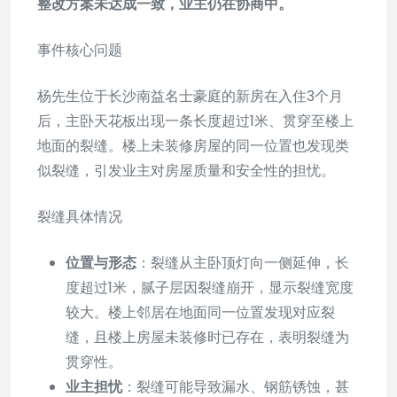
整改方案未达成一致，业主仍在协商中。
事件核心问题
杨先生位于长沙南益名士豪庭的新房在入住3个月
后，主卧天花板出现一条长度超过1米、贯穿至楼上
地面的裂缝。楼上未装修房屋的同一位置也发现类
似裂缝，引发业主对房屋质量和安全性的担忧。
裂缝具体情况
位置与形态
：裂缝从主卧顶灯向一侧延伸，长
度超过1米，腻子层因裂缝崩开，显示裂缝宽度
较大。楼上邻居在地面同一位置发现对应裂
缝，且楼上房屋未装修时已存在，表明裂缝为
贯穿性。
业主担忧
：裂缝可能导致漏水、钢筋锈蚀，甚