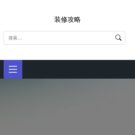
跳
转
装修攻略
到
内
搜
容
索：