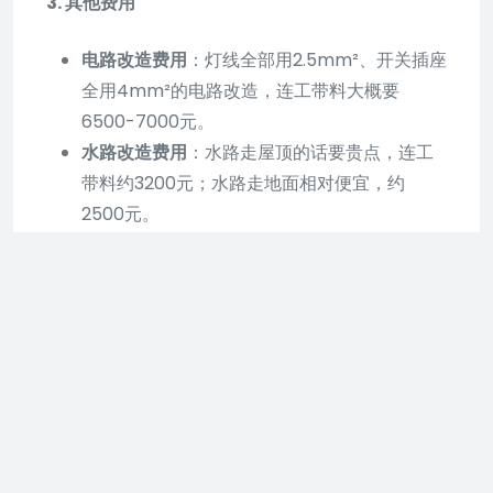
3. 其他费用
电路改造费用
：灯线全部用2.5mm²、开关插座
全用4mm²的电路改造，连工带料大概要
6500-7000元。
水路改造费用
：水路走屋顶的话要贵点，连工
带料约3200元；水路走地面相对便宜，约
2500元。
设计费、管理费等
：根据装修公司不同，可能
还会有一定的设计费和管理费，这部分费用因
公司而异，需具体咨询。
综上所述，130-140平方三室两厅的房子普通装修总
费用大约在16万到20万左右，具体费用还需根据房
屋实际情况、所选材料及装修公司报价等因素综合
考虑。在计算费用时，建议将材料费用、人工费用
和其他费用分别列出，以便更清晰地了解装修预算