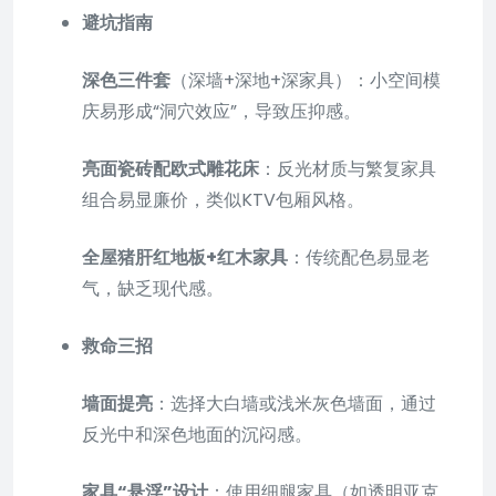
避坑指南
深色三件套
（深墙+深地+深家具）：小空间模
庆易形成“洞穴效应”，导致压抑感。
亮面瓷砖配欧式雕花床
：反光材质与繁复家具
组合易显廉价，类似KTV包厢风格。
全屋猪肝红地板+红木家具
：传统配色易显老
气，缺乏现代感。
救命三招
墙面提亮
：选择大白墙或浅米灰色墙面，通过
反光中和深色地面的沉闷感。
家具“悬浮”设计
：使用细腿家具（如透明亚克