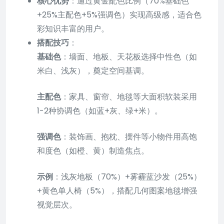
核心优势
：通过黄金配色比例（70%基础色
+25%主配色+5%强调色）实现高级感，适合色
彩知识丰富的用户。
搭配技巧
：
基础色
：墙面、地板、天花板选择中性色（如
米白、浅灰），奠定空间基调。
主配色
：家具、窗帘、地毯等大面积软装采用
1-2种协调色（如蓝+灰、绿+米）。
强调色
：装饰画、抱枕、摆件等小物件用高饱
和度色（如橙、黄）制造焦点。
示例
：浅灰地板（70%）+雾霾蓝沙发（25%）
+黄色单人椅（5%），搭配几何图案地毯增强
视觉层次。