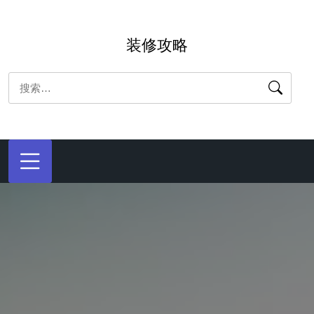
跳
转
装修攻略
到
内
搜
容
索：