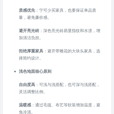
质感优先
：宁可少买家具，也要保证单品质
量，避免廉价感。
避开亮光砖
：深色亮光砖易显指纹和水渍，增
加清洁负担。
拒绝厚重家具
：避开带雕花的大块头家具，选
择简约设计。
浅色地面核心原则
自由度高
：可浅与浅搭配，也可深与浅搭配，
灵活调整比例。
温暖感
：通过毛毯、布艺等软装增加温度，避
免冷清。