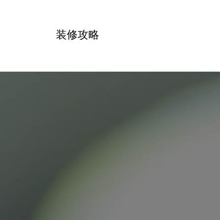
跳
转
装修攻略
到
内
容