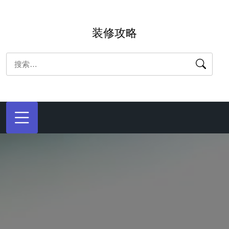
跳
转
装修攻略
到
内
搜
容
索：