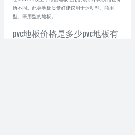
所不同。此类地板质量好建议用于运动型、商用
型、医用型的地板。
pvc地板价格是多少pvc地板有
什么特点
PVC地板大家比较熟悉，它是现在建材市场用得比
较多的一种新型轻体地面装饰材料。关于pvc地
板，相信大多数人都想了解它的价格以及特点，下
面随小编一起来看看pvc地板价格吧！
pvc地板价格是多少
1、同质透心pvc地板
同质透心pvc地板的缺点是耐污性差，维护成本较
高，通常厚度在2.0mm以下的地板，价格在20-40
元/平方米，有些小厂商生产的1.2mm厚度的只需
18-20元/平方米。