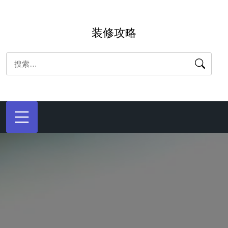
跳
转
装修攻略
到
内
搜
容
索：