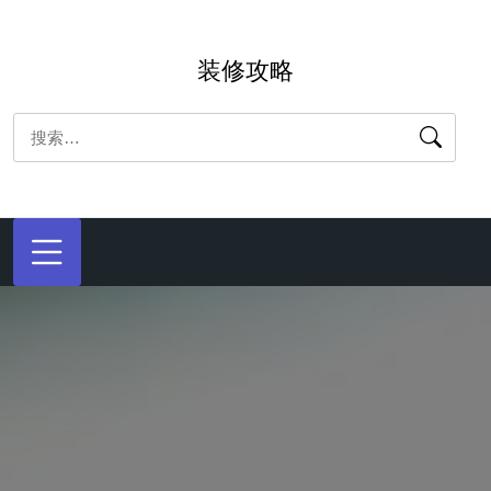
跳
转
装修攻略
到
内
搜
容
索：