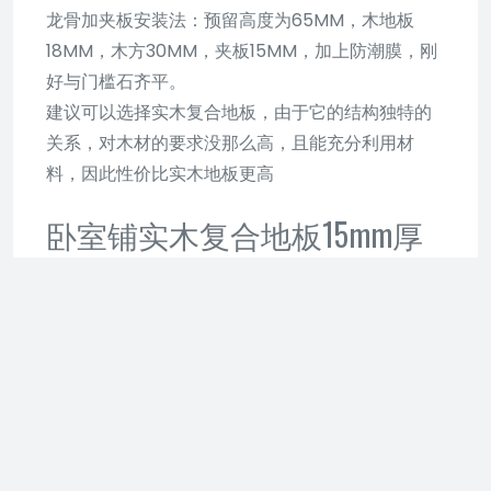
龙骨加夹板安装法：预留高度为65MM，木地板
18MM，木方30MM，夹板15MM，加上防潮膜，刚
好与门槛石齐平。
建议可以选择实木复合地板，由于它的结构独特的
关系，对木材的要求没那么高，且能充分利用材
料，因此性价比实木地板更高
卧室铺实木复合地板15mm厚
地面找平应低多少
卧室需要做找平处理。
主要原因如下：
800*800的瓷砖厚度一般在12-14mm左右，地砖的
铺贴方法主要有两种方式：
1、采用瓷砖粘接剂铺贴法：
采用瓷砖粘接剂进行铺贴，其前提是保证原有的地