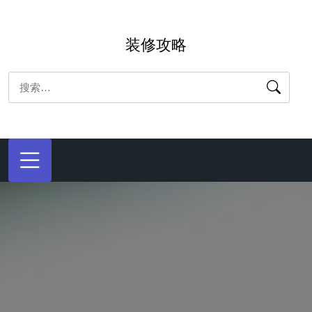
跳
转
装修攻略
到
内
搜
容
索：