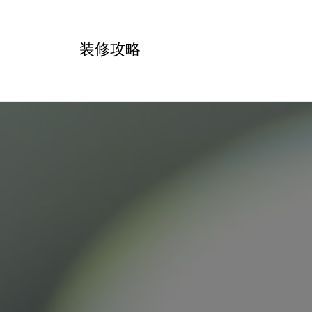
跳
转
装修攻略
到
内
容