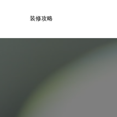
跳
转
装修攻略
到
内
容