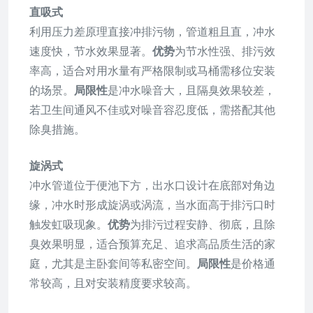
直吸式
利用压力差原理直接冲排污物，管道粗且直，冲水
速度快，节水效果显著。
优势
为节水性强、排污效
率高，适合对用水量有严格限制或马桶需移位安装
的场景。
局限性
是冲水噪音大，且隔臭效果较差，
若卫生间通风不佳或对噪音容忍度低，需搭配其他
除臭措施。
旋涡式
冲水管道位于便池下方，出水口设计在底部对角边
缘，冲水时形成旋涡或涡流，当水面高于排污口时
触发虹吸现象。
优势
为排污过程安静、彻底，且除
臭效果明显，适合预算充足、追求高品质生活的家
庭，尤其是主卧套间等私密空间。
局限性
是价格通
常较高，且对安装精度要求较高。