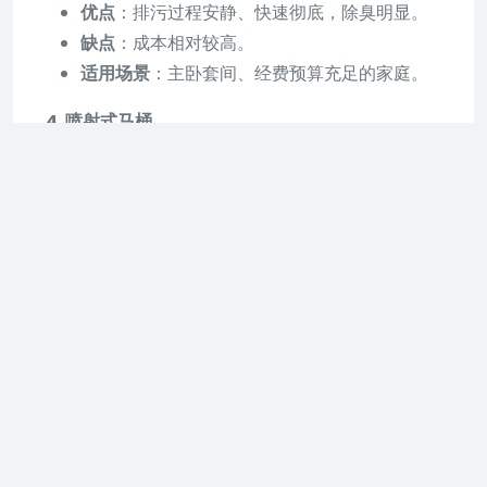
优点
：排污过程安静、快速彻底，除臭明显。
缺点
：成本相对较高。
适用场景
：主卧套间、经费预算充足的家庭。
4. 喷射式马桶
特点
：在虹吸式基础上增加一个喷射附道，冲
刷彻底。
优点
：兼容直冲和虹吸式优点，冲刷彻底。
缺点
：节水效果较直吸式差，稳定性较差。
适用场景
：对防臭防溅效果要求高的家庭。
总结
：选择哪种马桶冲水方式效果好，需结合家庭
的实际需求、预算以及对噪音、节水性能、除臭效
果等方面的考虑。每种冲水方式都有其独特的优点
和适用场景，消费者应综合考虑后做出选择。