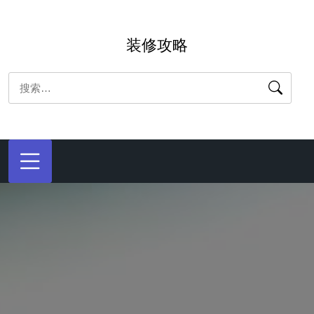
跳
转
装修攻略
到
内
搜
容
索：