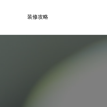
跳
转
装修攻略
到
内
容