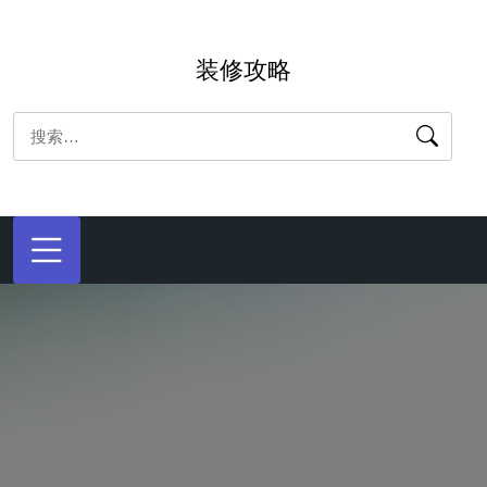
跳
转
装修攻略
到
内
搜
容
索：