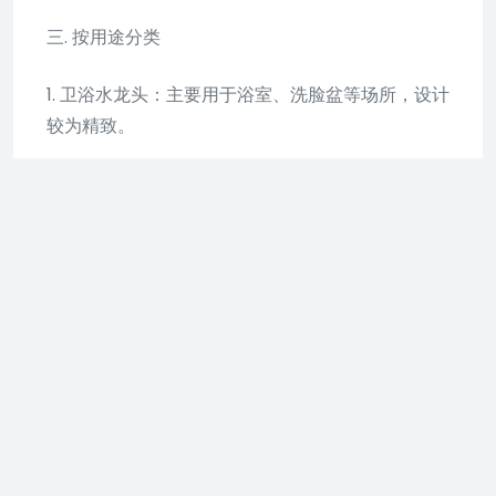
三. 按用途分类
1. 卫浴水龙头：主要用于浴室、洗脸盆等场所，设计
较为精致。
2. 厨房水龙头：用于厨房洗涤、烹饪等，通常有喷
雾或泡沫功能。
四、其他特殊类型
1. 感应水龙头：通过红外线感应自动开关，常用于公
共场所。
2. 净水水龙头：内嵌净水设备，可直接饮用。
按材料分类
：水龙头的材料直接影响其耐腐蚀性和