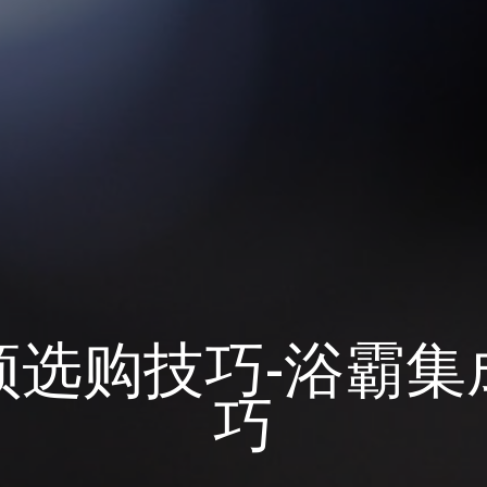
顶选购技巧-浴霸集
巧