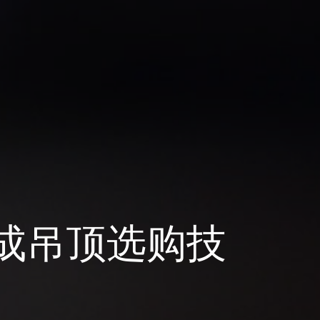
成吊顶选购技