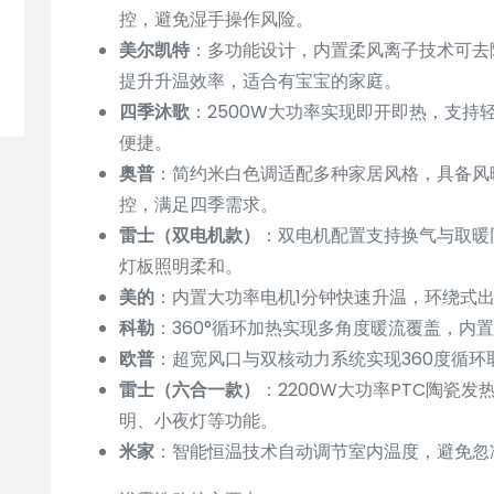
控，避免湿手操作风险。
美尔凯特
：多功能设计，内置柔风离子技术可去
提升升温效率，适合有宝宝的家庭。
四季沐歌
：2500W大功率实现即开即热，支持
便捷。
奥普
：简约米白色调适配多种家居风格，具备风
控，满足四季需求。
雷士（双电机款）
：双电机配置支持换气与取暖同
灯板照明柔和。
美的
：内置大功率电机1分钟快速升温，环绕式出
科勒
：360°循环加热实现多角度暖流覆盖，内
欧普
：超宽风口与双核动力系统实现360度循
雷士（六合一款）
：2200W大功率PTC陶瓷
明、小夜灯等功能。
米家
：智能恒温技术自动调节室内温度，避免忽