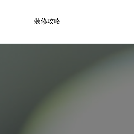
跳
转
装修攻略
到
内
容