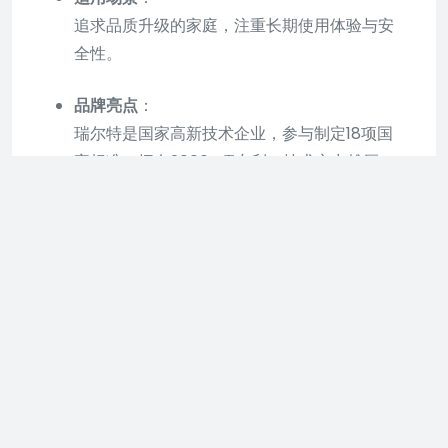
追求品质升级的家庭，注重长期使用体验与安
全性。
品牌亮点
：
瑞尔特是国家高新技术企业，参与制定18项国
家标准，拥有2000+项专利，技术实力雄厚。
四、轻奢高端之选：瑞尔特非凡T3063
核心优势
：
创新操作
：无极推扭设计切换水花模式（微注
水、脉动雨淋、雨淋畅洗），响应速度＜0.5
秒，老人小孩易操作。
多功能置物台
：集成宽幅肩喷，水流覆盖面积
增加40%，提升淋浴效率。