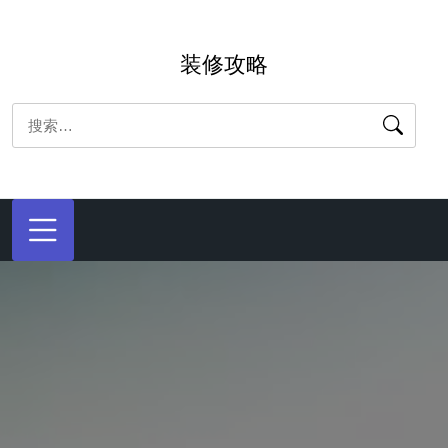
跳
转
装修攻略
到
内
搜
容
索：