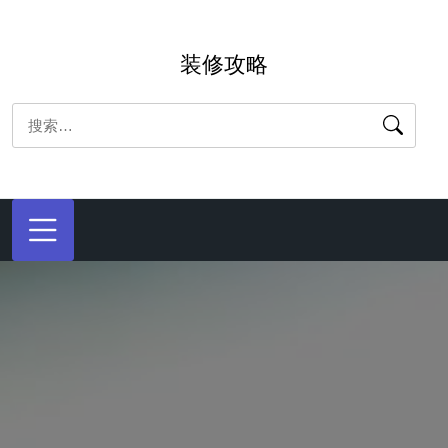
跳
转
装修攻略
到
内
搜
容
索：