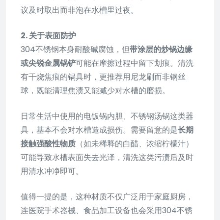
议及时取出而非泡在水槽里过夜。
2. 关于表面防护
304不锈钢本身耐酸碱腐蚀，但
带涂层的炒锅边缘
或尖锐金属锅铲
可能在摩擦过程中留下划痕。清洗
有干烧焦痕的锅具时，更推荐用尼龙刷而非钢丝
球，既能清理焦渍又能减少对水槽的磨损。
日常生活中使用的电饭锅内胆、不锈钢汤锅这类器
具，基本不会对水槽造成损伤。需要留意的是
长期
接触强酸性物质
（如未稀释的白醋、浓缩柠檬汁）
可能导致水槽表面失去光泽，清洗这类污渍后及时
用清水冲净即可。
值得一提的是，这种材质不仅广泛用于家庭厨房，
连医院手术器械、食品加工设备也会采用304不锈