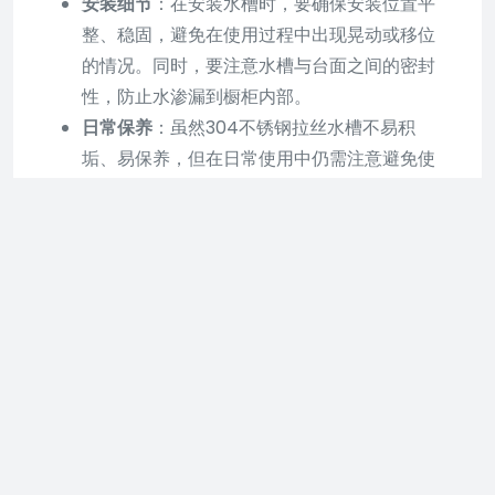
安装细节
：在安装水槽时，要确保安装位置平
整、稳固，避免在使用过程中出现晃动或移位
的情况。同时，要注意水槽与台面之间的密封
性，防止水渗漏到橱柜内部。
日常保养
：虽然304不锈钢拉丝水槽不易积
垢、易保养，但在日常使用中仍需注意避免使
用硬物刮擦表面，以免损伤水槽的质感。同
时，要定期清洁水槽，保持其干净卫生。
综上所述，304不锈钢拉丝水槽是一种值得推荐的
厨房用具，但在选择和使用时也需要注意上述要
点，以确保其能够长期保持良好的使用状态。
不锈钢水槽如何安装如何辨别
真假304不锈钢
不锈钢水槽买回来后要安装在厨房里面使用，还需