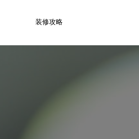
跳
转
装修攻略
到
内
容