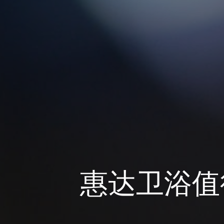
惠达卫浴值