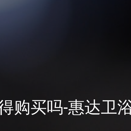
得购买吗-惠达卫