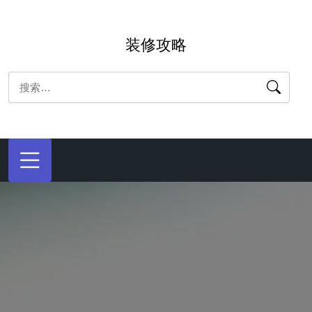
跳
转
装修攻略
到
内
搜
容
索：