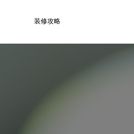
跳
转
装修攻略
到
内
容