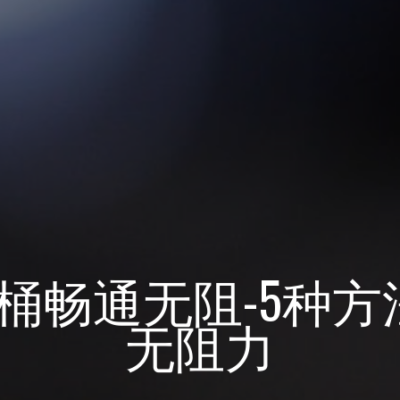
桶畅通无阻-5种
无阻力