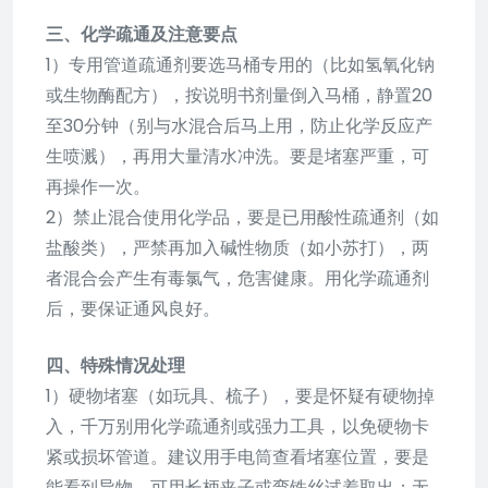
三、化学疏通及注意要点
1）专用管道疏通剂要选马桶专用的（比如氢氧化钠
或生物酶配方），按说明书剂量倒入马桶，静置20
至30分钟（别与水混合后马上用，防止化学反应产
生喷溅），再用大量清水冲洗。要是堵塞严重，可
再操作一次。
2）禁止混合使用化学品，要是已用酸性疏通剂（如
盐酸类），严禁再加入碱性物质（如小苏打），两
者混合会产生有毒氯气，危害健康。用化学疏通剂
后，要保证通风良好。
四、特殊情况处理
1）硬物堵塞（如玩具、梳子），要是怀疑有硬物掉
入，千万别用化学疏通剂或强力工具，以免硬物卡
紧或损坏管道。建议用手电筒查看堵塞位置，要是
能看到异物，可用长柄夹子或弯铁丝试着取出；无