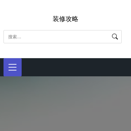
跳
转
装修攻略
到
内
搜
容
索：