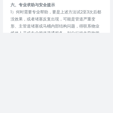
六、专业求助与安全提示
1）何时需要专业帮助，要是上述方法试2至3次后都
没效果，或者堵塞反复出现，可能是管道严重变
形、主管道堵塞或马桶内部结构问题，得联系物业
维修人员或专业管道疏通服务，别自行操作导致管
道破裂。
2）操作安全规范，使用工具时要戴橡胶手套，避免
直接接触污水；化学疏通剂要放在儿童够不到的地
方；疏通后及时清洁马桶表面和工具，保持卫生间
通风干燥。
马桶堵住怎么办 6种方法让马
桶畅通无堵
以下是6种让马桶畅通无堵的方法：