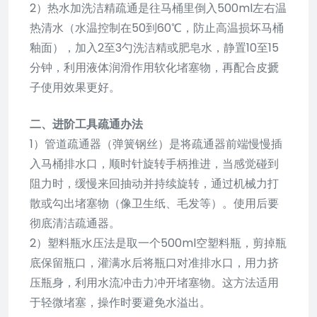
2）热水加洗洁精疏通是往马桶里倒入500ml左右温
热清水（水温控制在50到60℃，防止高温损坏马桶
釉面），加入2至3勺洗洁精或肥皂水，静置10至15
分钟，利用液体润滑作用软化堵塞物，再配合皮搋
子使用效果更好。
二、进阶工具疏通办法
1）管道疏通器（弹簧钢丝）是将疏通器前端慢慢插
入马桶排水口，顺时针旋转手柄推进，当感觉碰到
阻力时，缓慢来回抽动并持续旋转，通过机械力打
散或勾出堵塞物（像卫生纸、毛发等）。使用后要
彻底清洁疏通器。
2）塑料瓶水压法是取一个500ml空塑料瓶，剪掉瓶
底保留瓶口，灌满水后将瓶口对准排水口，用力挤
压瓶身，利用水流冲击力冲开堵塞物。这方法适用
于轻微堵塞，操作时要避免水溢出。