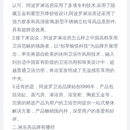
认可。阿波罗淋浴房应用了多项专利技术,采用了隐
藏五金和重型升降铰链设计,阿波罗淋浴房还采用了
强力胶条和高清玻璃,新型不锈钢立柱等高品质部件,
具有超静音效果。
2.接下来说说，阿波罗淋浴房怎么样之中国高档享用
卫浴范畴的领跑者，以“创享愉悦科技”为品牌开展理
念，率先将源自欧美的休闲卫浴作风和技术，融入
到合适中国富有阶级的卫浴功用和审美设计中，超
越普通卫浴功用，将浴室发明成了充溢感官享用的
中央。
3.还有的是，阿波罗卫浴品牌始创1996年，产品包
括浴缸、蒸汽房、淋浴房、浴室柜、陶瓷五金等，
完善的精选产品为用户的卫浴空间提供一站式整体
解决方案，产品畅销国内外，深受用户的喜爱和好
评。
二.淋浴房品牌有哪些