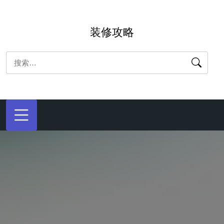
跳
转
装修攻略
到
内
搜
容
索：