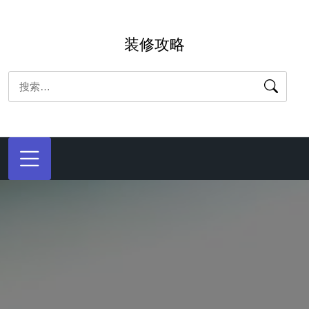
跳
转
装修攻略
到
内
搜
容
索：