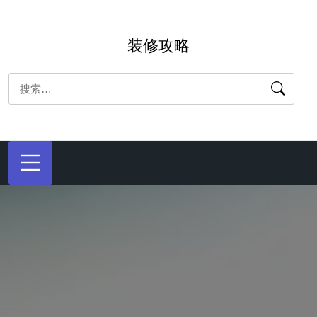
跳
转
装修攻略
到
内
搜
容
索：