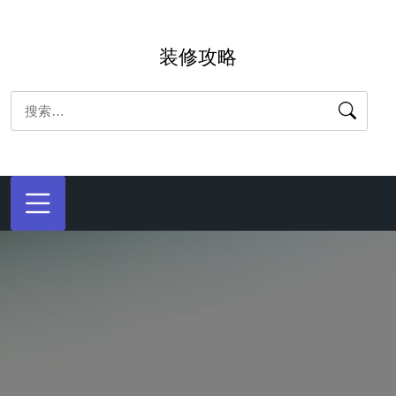
跳
转
装修攻略
到
内
搜
容
索：