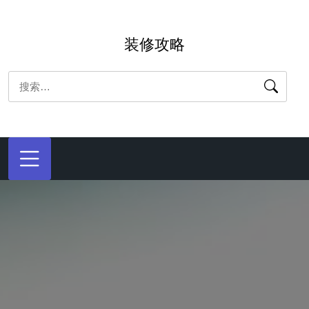
跳
转
装修攻略
到
内
搜
容
索：