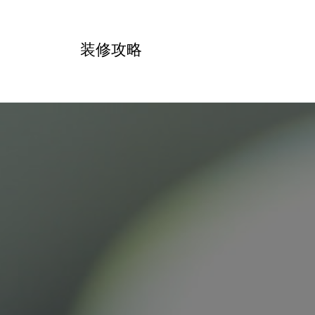
跳
转
装修攻略
到
内
容