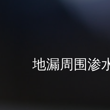
地漏周围渗