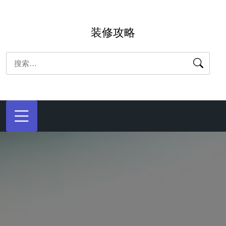
跳
转
装修攻略
到
内
搜
容
索：