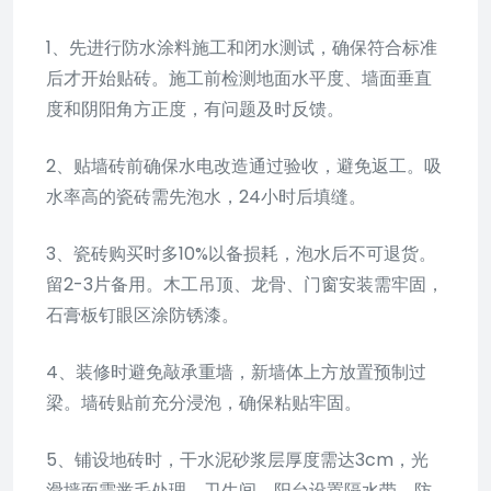
1、先进行防水涂料施工和闭水测试，确保符合标准
后才开始贴砖。施工前检测地面水平度、墙面垂直
度和阴阳角方正度，有问题及时反馈。
2、贴墙砖前确保水电改造通过验收，避免返工。吸
水率高的瓷砖需先泡水，24小时后填缝。
3、瓷砖购买时多10%以备损耗，泡水后不可退货。
留2-3片备用。木工吊顶、龙骨、门窗安装需牢固，
石膏板钉眼区涂防锈漆。
4、装修时避免敲承重墙，新墙体上方放置预制过
梁。墙砖贴前充分浸泡，确保粘贴牢固。
5、铺设地砖时，干水泥砂浆层厚度需达3cm，光
滑墙面需凿毛处理。卫生间、阳台设置隔水带，防