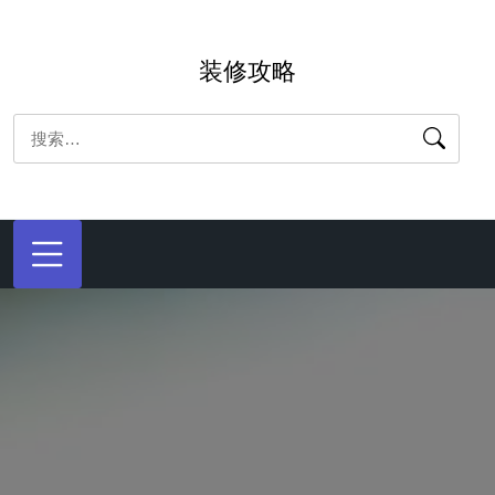
跳
转
装修攻略
到
内
搜
容
索：