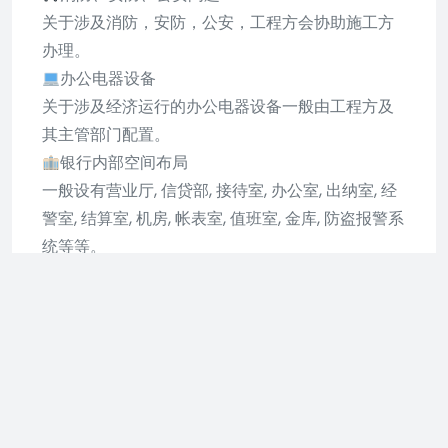
关于涉及消防，安防，公安，工程方会协助施工方
办理。
办公电器设备
关于涉及经济运行的办公电器设备一般由工程方及
其主管部门配置。
银行内部空间布局
一般设有营业厅, 信贷部, 接待室, 办公室, 出纳室, 经
警室, 结算室, 机房, 帐表室, 值班室, 金库, 防盗报警系
统等等。
装饰小细节
装饰小细节主要是形式简洁、光线明亮、色调稳
重、高雅、材料耐磨防火、易清洁，要用隔断或喑
示法化分办公区域，避免相互干扰等。
毛坯房出租怎么装修